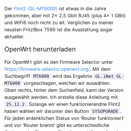
Der
Flint2 (GL-MT6000)
ist etwas in die Jahre
gekommen, aber mit 2x 2,5 Gbit RJ45 (plus 4x 1 GBit)
und WiFi6 noch nicht zu alt. Verglichen zu meiner
neusten Fritz!Box 7590 ist die Ausstattung sogar
aktueller.
OpenWrt herunterladen
Für OpenWrt gibt es den Firmware Selector unter
https://firmware-selector.openwrt.org/
. Mit dem
Suchbegriff
wird das Ergebnis
MT6000
GL.iNet GL-
vorgeschlagen, welchen wir auswählen.
MT6000
Oben rechts, hinter dem Suchenfeld, kann der Version
ausgewählt werden. Ich erstelle diese Anleitung mit
. Solange wir einen funktionierendne Flint2
25.12.2
haben wählen wir darunter den Button
.
SYSUPGRADE
Für jeden erdenklichen Status von ‘Router funktioniert’
und vor ‘Router brennt’ gibt es unterschiedliche