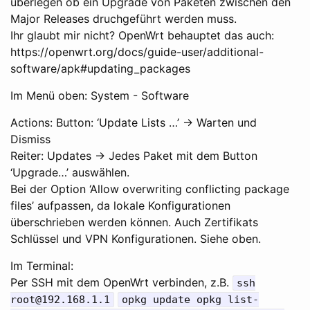
überlegen ob ein Upgrade von Paketen zwischen den
Major Releases druchgeführt werden muss.
Ihr glaubt mir nicht? OpenWrt behauptet das auch:
https://openwrt.org/docs/guide-user/additional-
software/apk#updating_packages
Im Menü oben: System - Software
Actions: Button: ‘Update Lists …’ -> Warten und
Dismiss
Reiter: Updates -> Jedes Paket mit dem Button
‘Upgrade…’ auswählen.
Bei der Option ‘Allow overwriting conflicting package
files’ aufpassen, da lokale Konfigurationen
überschrieben werden können. Auch Zertifikats
Schlüssel und VPN Konfigurationen. Siehe oben.
Im Terminal:
Per SSH mit dem OpenWrt verbinden, z.B.
ssh
root@192.168.1.1
opkg update opkg list-