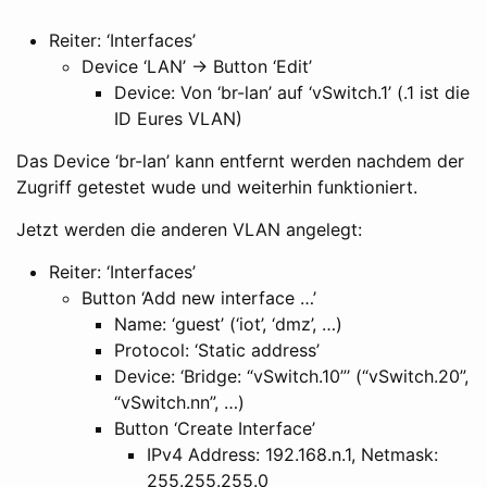
Reiter: ‘Interfaces’
Device ‘LAN’ -> Button ‘Edit’
Device: Von ‘br-lan’ auf ‘vSwitch.1’ (.1 ist die
ID Eures VLAN)
Das Device ‘br-lan’ kann entfernt werden nachdem der
Zugriff getestet wude und weiterhin funktioniert.
Jetzt werden die anderen VLAN angelegt:
Reiter: ‘Interfaces’
Button ‘Add new interface …’
Name: ‘guest’ (‘iot’, ‘dmz’, …)
Protocol: ‘Static address’
Device: ‘Bridge: “vSwitch.10”’ (“vSwitch.20”,
“vSwitch.nn”, …)
Button ‘Create Interface’
IPv4 Address: 192.168.n.1, Netmask:
255.255.255.0