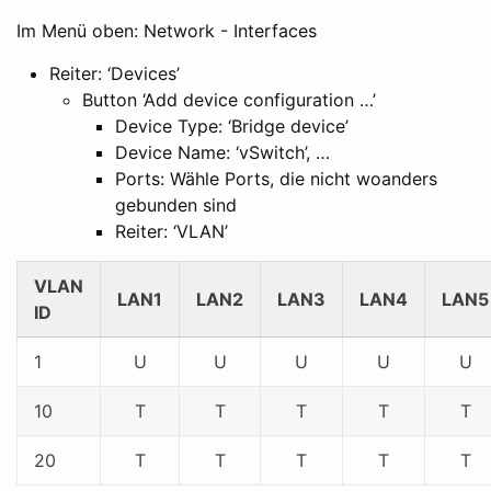
Im Menü oben: Network - Interfaces
Reiter: ‘Devices’
Button ‘Add device configuration …’
Device Type: ‘Bridge device’
Device Name: ‘vSwitch’, …
Ports: Wähle Ports, die nicht woanders
gebunden sind
Reiter: ‘VLAN’
VLAN
LAN1
LAN2
LAN3
LAN4
LAN5
ID
1
U
U
U
U
U
10
T
T
T
T
T
20
T
T
T
T
T