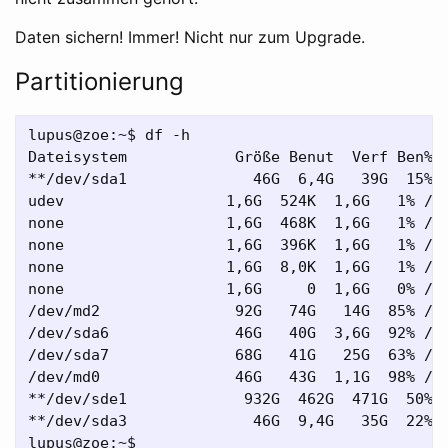
Daten sichern! Immer! Nicht nur zum Upgrade.
Partitionierung
lupus@zoe:~$ df -h  

Dateisystem            Größe Benut  Verf Ben% E
**/dev/sda1              46G  6,4G   39G  15% /
udev                  1,6G  524K  1,6G   1% /de
none                  1,6G  468K  1,6G   1% /de
none                  1,6G  396K  1,6G   1% /va
none                  1,6G  8,0K  1,6G   1% /va
none                  1,6G     0  1,6G   0% /li
/dev/md2               92G   74G   14G  85% /me
/dev/sda6              46G   40G  3,6G  92% /me
/dev/sda7              68G   41G   25G  63% /me
/dev/md0               46G   43G  1,1G  98% /ho
**/dev/sde1             932G  462G  471G  50% /
**/dev/sda3              46G  9,4G   35G  22% /