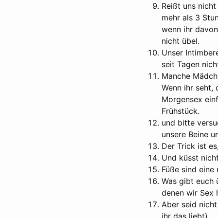
Reißt uns nich
mehr als 3 Stu
wenn ihr davon
nicht übel.
Unser Intimbere
seit Tagen nic
Manche Mädche
Wenn ihr seht, 
Morgensex einfa
Frühstück.
und bitte vers
unsere Beine u
Der Trick ist e
Und küsst nicht
Füße sind eine 
Was gibt euch 
denen wir Sex 
Aber seid nich
ihr das liebt).