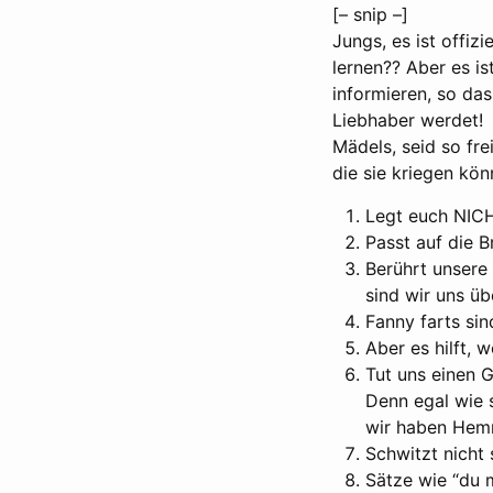
[– snip –]
Jungs, es ist offiz
lernen?? Aber es i
informieren, so das
Liebhaber werdet!
Mädels, seid so fre
die sie kriegen kön
Legt euch NICH
Passt auf die B
Berührt unsere 
sind wir uns üb
Fanny farts sin
Aber es hilft, 
Tut uns einen 
Denn egal wie 
wir haben Hemm
Schwitzt nicht s
Sätze wie “du m