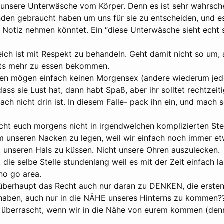
t unsere Unterwäsche vom Körper. Denn es ist sehr wahrsche
nden gebraucht haben um uns für sie zu entscheiden, und es
 Notiz nehmen könntet. Ein “diese Unterwäsche sieht echt 
ich ist mit Respekt zu behandeln. Geht damit nicht so um, a
hts mehr zu essen bekommen.
n mögen einfach keinen Morgensex (andere wiederum jedo
dass sie Lust hat, dann habt Spaß, aber ihr solltet rechtzei
ch nicht drin ist. In diesem Falle- pack ihn ein, und mach 
ucht euch morgens nicht in irgendwelchen komplizierten Ste
m unseren Nacken zu legen, weil wir einfach noch immer etw
s, unseren Hals zu küssen. Nicht unsere Ohren auszulecken.
 die selbe Stelle stundenlang weil es mit der Zeit einfach l
no go area.
überhaupt das Recht auch nur daran zu DENKEN, die ersten
haben, auch nur in die NÄHE unseres Hinterns zu kommen?
t überrascht, wenn wir in die Nähe von eurem kommen (denn