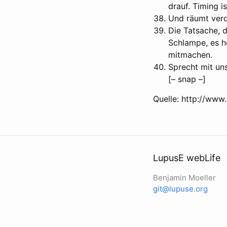
drauf. Timing is
Und räumt verd
Die Tatsache, d
Schlampe, es he
mitmachen.
Sprecht mit uns
[– snap –]
Quelle: http://ww
LupusE webLife
Benjamin Moeller
git@lupuse.org