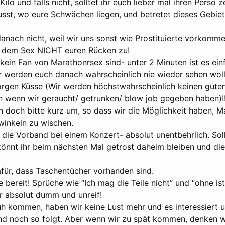
ilo und falls nicht, solltet ihr euch lieber mal ihren Perso 
sst, wo eure Schwächen liegen, und betretet dieses Gebiet
anach nicht, weil wir uns sonst wie Prostituierte vorkomme
h dem Sex NICHT euren Rücken zu!
kein Fan von Marathonrsex sind- unter 2 Minuten ist es ein
ir werden euch danach wahrscheinlich nie wieder sehen woll
rgen Küsse (Wir werden höchstwahrscheinlich keinen gute
 wenn wir geraucht/ getrunken/ blow job gegeben haben)!
h doch bitte kurz um, so dass wir die Möglichkeit haben, M
inkeln zu wischen.
e die Vorband bei einem Konzert- absolut unentbehrlich. Soll
könnt ihr beim nächsten Mal getrost daheim bleiben und die
für, dass Taschentücher vorhanden sind.
bereit! Sprüche wie “Ich mag die Teile nicht” und “ohne ist 
r absolut dumm und unreif!
üh kommen, haben wir keine Lust mehr und es interessiert u
d noch so folgt. Aber wenn wir zu spät kommen, denken wir