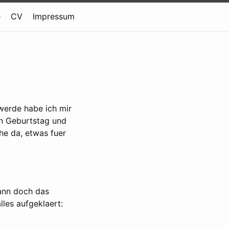
e
CV
Impressum
werde habe ich mir
en Geburtstag und
he da, etwas fuer
ann doch das
les aufgeklaert: