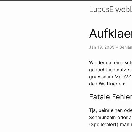
LupusE webL
Aufkla
Jan 19, 2009
•
Benjam
Wiedermal eine sch
gedacht ich nutze 
gruesse im MeinVZ.
den Weltfrieden:
Fatale Fehl
Tja, beim einen o
Schmunzeln oder au
(Spoileralert) man 