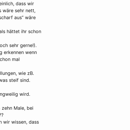
inlich, dass wir
 wäre sehr nett,
scharf aus” wäre
ls hättet ihr schon
ch sehr gerne!).
tig erkennen wenn
schon mal
llungen, wie zB.
as steif sind.
angweilig wird.
 zehn Male, bei
??
 wir wissen, dass