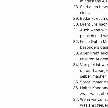
mindestens 40 K
Seid euch bewu
nicht.
Bedankt euch d
Dreht uns nac
Auch wenn wir 
peinlich und w
Keine Guten Mo
besonders dann
Aber dreht euc
unseren Augenw
Vorspiel ist wi
darauf haben, 
selber machen.
Sorgt immer da
Haltet Kondome 
zwar wahr, abe
Wenn wir zu fr
was anschießen