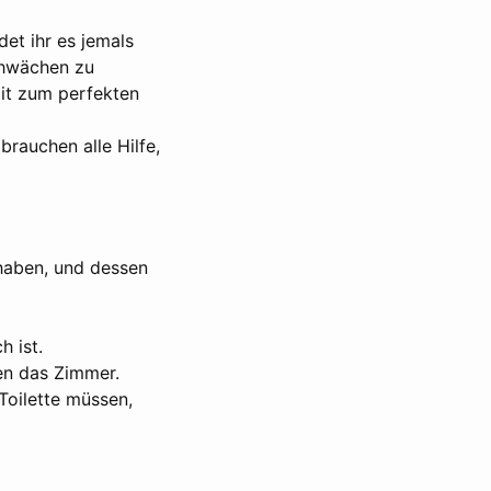
det ihr es jemals
chwächen zu
mit zum perfekten
brauchen alle Hilfe,
 haben, und dessen
h ist.
en das Zimmer.
Toilette müssen,