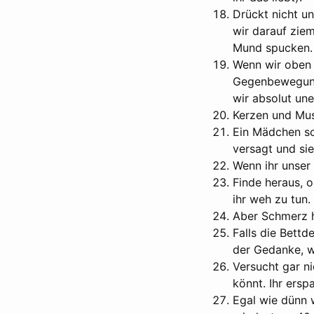
Drückt nicht un
wir darauf zie
Mund spucken.
Wenn wir oben s
Gegenbewegunge
wir absolut une
Kerzen und Musi
Ein Mädchen sol
versagt und sie
Wenn ihr unser
Finde heraus, o
ihr weh zu tun.
Aber Schmerz h
Falls die Bettd
der Gedanke, wi
Versucht gar ni
könnt. Ihr ers
Egal wie dünn w