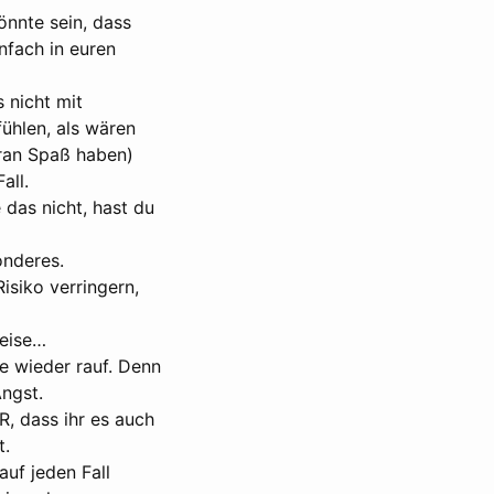
önnte sein, dass
nfach in euren
 nicht mit
hlen, als wären
aran Spaß haben)
all.
 das nicht, hast du
onderes.
isiko verringern,
Weise…
ie wieder rauf. Denn
Angst.
R, dass ihr es auch
t.
uf jeden Fall