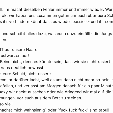
iell: ihr macht dieselben Fehler immer und immer wieder. Wer
st ok, wir haben uns zusammen getan um euch über eure S
s ihr verhindern könnt dass es wieder passiert- und ihr so
i und schreibt alles dazu, was euch dazu einfällt- die Jungs 
nen.
T auf unsere Haare
rustwarzen auf!
Beine nicht, denn es könnte sein, dass wir sie nicht rasiert
eraus deutlich bewusst.
d eure Schuld, nicht unsere.
wenn ihr darüber lacht, weil es uns dann nicht mehr so peinlic
Gefallen, und verlasst am Morgen danach für ein paar Minut
sexy wir nackt aussehen oder wie dringend wir mal auf die 
ungen, vor euch aus dem Bett zu steigen.
o viel!
achst mich wahnsinnig” oder “fuck fuck fuck” sind tabu!!