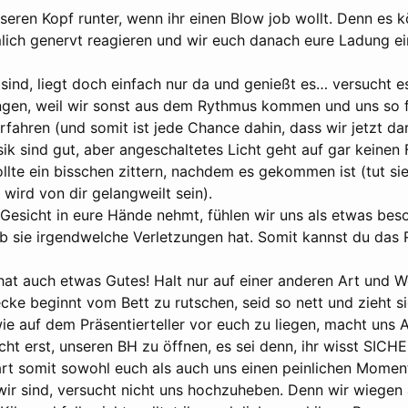
seren Kopf runter, wenn ihr einen Blow job wollt. Denn es k
mlich genervt reagieren und wir euch danach eure Ladung ei
ind, liegt doch einfach nur da und genießt es… versucht es
n, weil wir sonst aus dem Rythmus kommen und uns so fü
rfahren (und somit ist jede Chance dahin, dass wir jetzt d
k sind gut, aber angeschaltetes Licht geht auf gar keinen F
lte ein bisschen zittern, nachdem es gekommen ist (tut sie
 wird von dir gelangweilt sein).
 Gesicht in eure Hände nehmt, fühlen wir uns als etwas bes
b sie irgendwelche Verletzungen hat. Somit kannst du das R
at auch etwas Gutes! Halt nur auf einer anderen Art und 
ecke beginnt vom Bett zu rutschen, seid so nett und zieht s
e auf dem Präsentierteller vor euch zu liegen, macht uns 
cht erst, unseren BH zu öffnen, es sei denn, ihr wisst SICHE
part somit sowohl euch als auch uns einen peinlichen Momen
ir sind, versucht nicht uns hochzuheben. Denn wir wiegen a